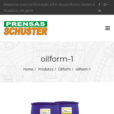
Máquinas para conformação à frio de parafusos, rebites e
fixadores em geral
Tog
nav
oilform-1
Home
Produtos
Oilform
oilform-1