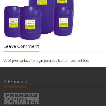
Leave Comment
Você precisa fazer o
login
para publicar um comentário.
A Empresa