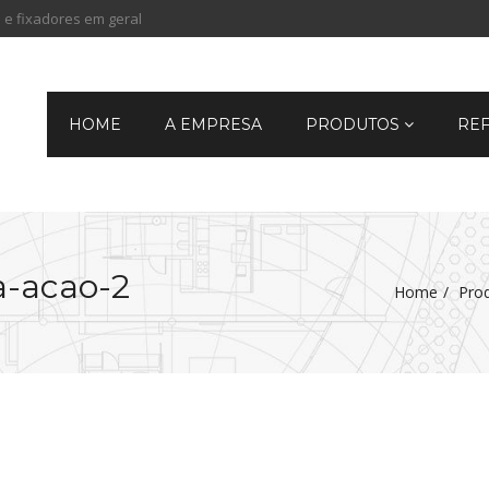
 e fixadores em geral
HOME
A EMPRESA
PRODUTOS
RE
a-acao-2
Home
Pro