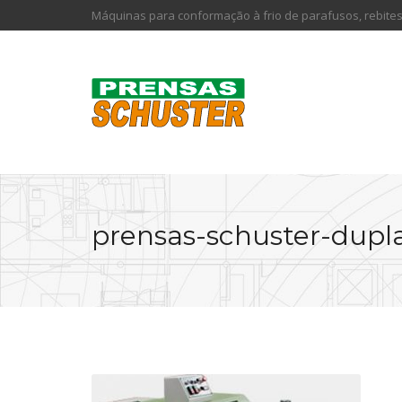
Máquinas para conformação à frio de parafusos, rebites
prensas-schuster-dupl