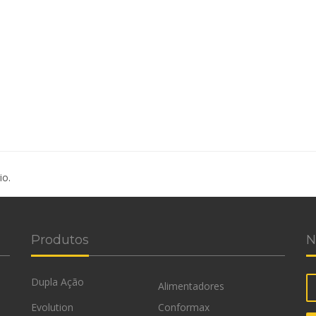
io.
Produtos
N
Dupla Ação
Alimentadores
Evolution
Conformax