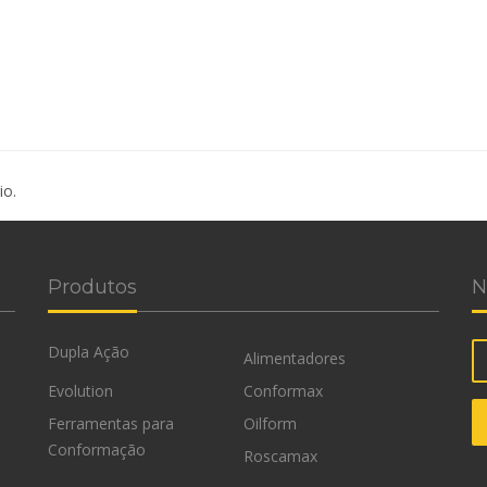
io.
Produtos
N
Dupla Ação
Alimentadores
Evolution
Conformax
Ferramentas para
Oilform
Conformação
Roscamax