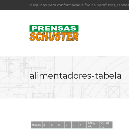
Máquinas para conformação à frio de parafusos, rebites
alimentadores-tabela