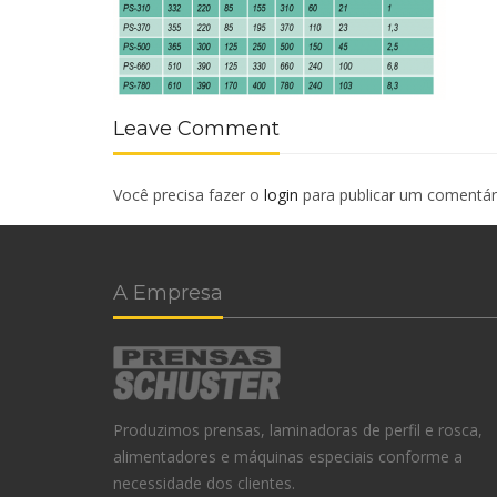
Leave Comment
Você precisa fazer o
login
para publicar um comentár
A Empresa
Produzimos prensas, laminadoras de perfil e rosca,
alimentadores e máquinas especiais conforme a
necessidade dos clientes.