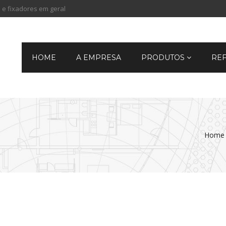
 e fixadores em geral
HOME
A EMPRESA
PRODUTOS
RE
Home